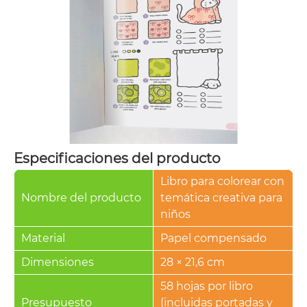
Especificaciones del producto
Libro para colorear con
Nombre del producto
temática creativa para
niños
Material
Papel compensado
Dimensiones
28 × 21,6 cm
58 hojas por libro
Presupuesto
(incluidas portadas y