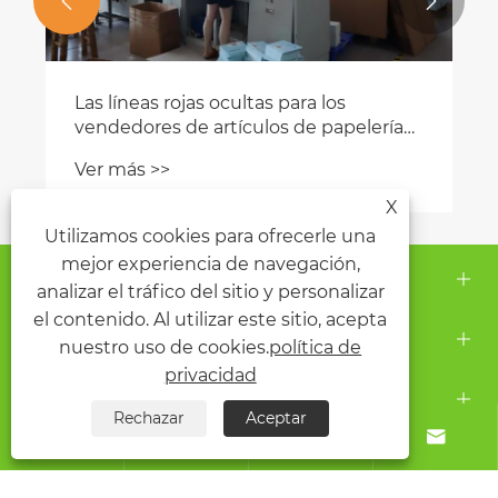


Las líneas rojas ocultas para los
vendedores de artículos de papelería
de Amazon: cómo evitar la eliminación
Ver más >>
de listados y la eliminación de Logística
de Amazon a través de una cadena de
X
suministro ecológica
Utilizamos cookies para ofrecerle una
mejor experiencia de navegación,
Sobre nosotros
analizar el tráfico del sitio y personalizar
el contenido. Al utilizar este sitio, acepta
Productos
nuestro uso de cookies.
política de
privacidad
Contáctenos
Rechazar
Aceptar




SÍGANOS