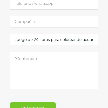
entregar
